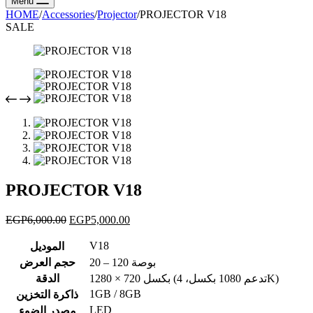
Menu
HOME
/
Accessories
/
Projector
/
PROJECTOR V18
SALE
PROJECTOR V18
EGP
6,000.00
EGP
5,000.00
V18
الموديل
20 – 120 بوصة
حجم العرض
1280 × 720 بكسل (تدعم 1080 بكسل، 4K)
الدقة
1GB / 8GB
ذاكرة التخزين
LED
مصدر الضوء