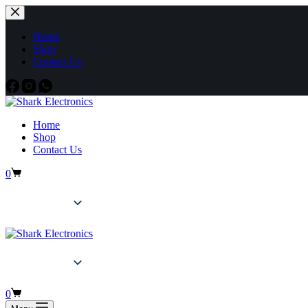
Home
Shop
Contact Us
Home
Shop
Contact Us
0
English
Arabic
English
Arabic
0