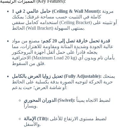
المميزات الرئيسية (Key Features):
مرونة
حامل عالمي 2 في 1 (Ceiling & Wall Mount):
كاملة في التثبيت حسب مساحة غرفتك؛ يمكنك
استخدامه كحامل سقفي (Ceiling Bracket) أو تثبيته على
الحائط (Wall Bracket) بمنتهى السهولة.
قدرة تحمل خارقة تصل إلى 20 كجم:
مصنع من مواد
عالية الجودة وشديدة المتانة ومقاومة للاهتزازات، مما
يجعله قادراً على حمل أثقل أجهزة البروجكتور
الاحترافية (Maximum Load 20 kg) بأمان تام وبدون أي
قلق من السقوط.
يمنحك
تعديل زوايا العرض بالكامل (Fully Adjustable):
حرية الحركة لتوجيه الصورة بدقة بكسلية على الحائط
أو شاشة العرض؛ حيث يدعم:
لضبط الاتجاه يميناً
الدوران المحوري (Swivel):
ويساراً.
لضبط مستوى الارتفاع للأعلى
الإمالة (Tilt):
والأسفل.