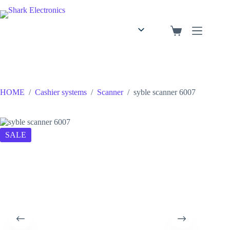
English
Arabic
HOME
/
Cashier systems
/
Scanner
/
syble scanner 6007
SALE