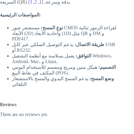
السريعة (QR) بدقة وسرعة. [
1
,
2
,
3
]
المواصفات الرئيسية:
نوع المسح:
مستشعر صور CMOS لقراءة الرموز ثنائية
الأبعاد (2D) وأحادية الأبعاد (1D) مثل QR و DM و
PDF417.
طريقة الاتصال:
يدعم التوصيل السلكي عبر كابل USB
أو RS232.
التوافق:
يعمل بسلاسة مع أنظمة التشغيل Windows،
Android، Mac، و Linux.
التصميم:
هيكل متين ومريح ومصمم للاستخدام اليومي
المكثف في نقاط البيع (POS).
وضع المسح:
يدعم المسح اليدوي والمسح بالاستشعار
التلقائي
Reviews
There are no reviews yet.