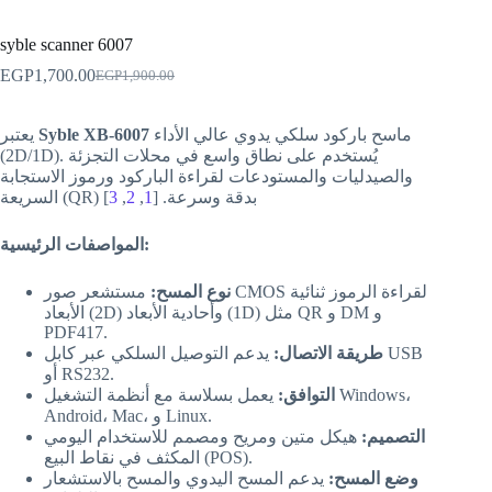
syble scanner 6007
EGP
1,700.00
EGP
1,900.00
ماسح باركود سلكي يدوي عالي الأداء
Syble XB-6007
يعتبر
(2D/1D). يُستخدم على نطاق واسع في محلات التجزئة
والصيدليات والمستودعات لقراءة الباركود ورموز الاستجابة
السريعة (QR) بدقة وسرعة. [
1
,
2
,
3
]
المواصفات الرئيسية:
نوع المسح:
مستشعر صور CMOS لقراءة الرموز ثنائية
الأبعاد (2D) وأحادية الأبعاد (1D) مثل QR و DM و
PDF417.
طريقة الاتصال:
يدعم التوصيل السلكي عبر كابل USB
أو RS232.
التوافق:
يعمل بسلاسة مع أنظمة التشغيل Windows،
Android، Mac، و Linux.
التصميم:
هيكل متين ومريح ومصمم للاستخدام اليومي
المكثف في نقاط البيع (POS).
وضع المسح:
يدعم المسح اليدوي والمسح بالاستشعار