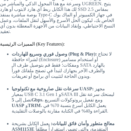
وسرعة مع هذا المحول الذكي والمباشر من UGREEN. يتيح
لك هذا الكابل ربط أي هارد لابتوب أو هارد SSD بمقاس 2.5
بوصة مباشرة بمنفذ Type-C في جهاز الكمبيوتر أو الماك بوك
الخاص بك، ليكون الحل الأسرع والأسهل لنقل الملفات، وعمل
النسخ الاحتياطي، وإنقاذ البيانات من الأجهزة المعطلة بدون أي
تعقيد.
المميزات الرئيسية (Key Features):
لا تحتاج
وصول فوري وسريع للهاردات (Plug & Play):
لشراء حافظة (Enclosure) أو استخدام مسامير
ومفكات؛ فقط قم بتوصيل طرف الـ SATA بالهارد
والطرف الآخر بجهازك لتبدأ في تصفح ملفاتك فوراً
وبدون الحاجة لتثبيت أي برامج أو تعريفات.
مجهز
سرعات نقل صاروخية مع تكنولوجيا UASP:
بمعيار USB C 3.1 Gen 1 وSATA III ليمنحك سرعة نقل
، ومع تفعيل بروتوكولات التسريع
5Gbps
تصل إلى
، يعمل الكابل أسرع بنسبة 70% في
TRIM
و
UASP
القراءة و40% في الكتابة مقارنة بالوصلات التقليدية.
معالج متطور وأمان فائق للبيانات:
يعمل الكابل بشريحة
المتقدمة، والتي تضمن استقراراً مطلقاً
ASM1153E