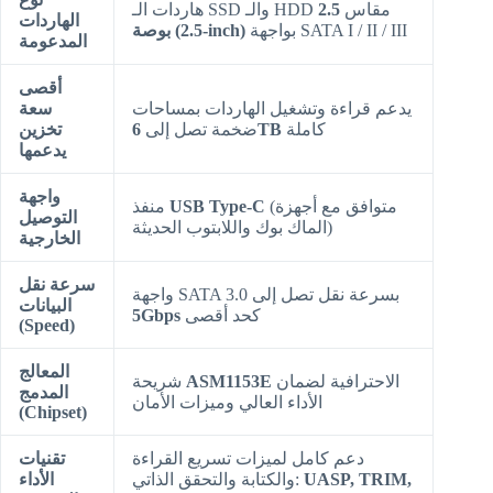
هاردات الـ SSD والـ HDD مقاس
2.5
الهاردات
بواجهة SATA I / II / III
بوصة (2.5-inch)
المدعومة
أقصى
يدعم قراءة وتشغيل الهاردات بمساحات
سعة
كاملة
6TB
ضخمة تصل إلى
تخزين
يدعمها
واجهة
(متوافق مع أجهزة
USB Type-C
منفذ
التوصيل
الماك بوك واللابتوب الحديثة)
الخارجية
سرعة نقل
واجهة SATA 3.0 بسرعة نقل تصل إلى
البيانات
كحد أقصى
5Gbps
(Speed)
المعالج
الاحترافية لضمان
ASM1153E
شريحة
المدمج
الأداء العالي وميزات الأمان
(Chipset)
دعم كامل لميزات تسريع القراءة
تقنيات
UASP, TRIM,
والكتابة والتحقق الذاتي:
الأداء