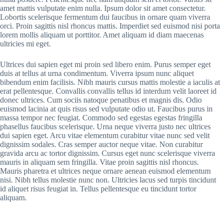
amet mattis vulputate enim nulla. Ipsum dolor sit amet consectetur.
Lobortis scelerisque fermentum dui faucibus in ornare quam viverra
orci. Proin sagittis nisl rhoncus mattis. Imperdiet sed euismod nisi porta
lorem mollis aliquam ut porttitor. Amet aliquam id diam maecenas
ultricies mi eget.
Ultrices dui sapien eget mi proin sed libero enim. Purus semper eget
duis at tellus at urna condimentum. Viverra ipsum nunc aliquet
bibendum enim facilisis. Nibh mauris cursus mattis molestie a iaculis at
erat pellentesque. Convallis convallis tellus id interdum velit laoreet id
donec ultrices. Cum sociis natoque penatibus et magnis dis. Odio
euismod lacinia at quis risus sed vulputate odio ut. Faucibus purus in
massa tempor nec feugiat. Commodo sed egestas egestas fringilla
phasellus faucibus scelerisque. Urna neque viverra justo nec ultrices
dui sapien eget. Arcu vitae elementum curabitur vitae nunc sed velit
dignissim sodales. Cras semper auctor neque vitae. Non curabitur
gravida arcu ac tortor dignissim. Cursus eget nunc scelerisque viverra
mauris in aliquam sem fringilla. Vitae proin sagittis nisl rhoncus.
Mauris pharetra et ultrices neque ornare aenean euismod elementum
nisi. Nibh tellus molestie nunc non. Ultricies lacus sed turpis tincidunt
id aliquet risus feugiat in. Tellus pellentesque eu tincidunt tortor
aliquam.