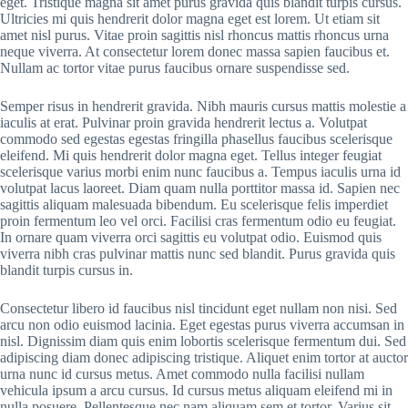
eget. Tristique magna sit amet purus gravida quis blandit turpis cursus.
Ultricies mi quis hendrerit dolor magna eget est lorem. Ut etiam sit
amet nisl purus. Vitae proin sagittis nisl rhoncus mattis rhoncus urna
neque viverra. At consectetur lorem donec massa sapien faucibus et.
Nullam ac tortor vitae purus faucibus ornare suspendisse sed.
Semper risus in hendrerit gravida. Nibh mauris cursus mattis molestie a
iaculis at erat. Pulvinar proin gravida hendrerit lectus a. Volutpat
commodo sed egestas egestas fringilla phasellus faucibus scelerisque
eleifend. Mi quis hendrerit dolor magna eget. Tellus integer feugiat
scelerisque varius morbi enim nunc faucibus a. Tempus iaculis urna id
volutpat lacus laoreet. Diam quam nulla porttitor massa id. Sapien nec
sagittis aliquam malesuada bibendum. Eu scelerisque felis imperdiet
proin fermentum leo vel orci. Facilisi cras fermentum odio eu feugiat.
In ornare quam viverra orci sagittis eu volutpat odio. Euismod quis
viverra nibh cras pulvinar mattis nunc sed blandit. Purus gravida quis
blandit turpis cursus in.
Consectetur libero id faucibus nisl tincidunt eget nullam non nisi. Sed
arcu non odio euismod lacinia. Eget egestas purus viverra accumsan in
nisl. Dignissim diam quis enim lobortis scelerisque fermentum dui. Sed
adipiscing diam donec adipiscing tristique. Aliquet enim tortor at auctor
urna nunc id cursus metus. Amet commodo nulla facilisi nullam
vehicula ipsum a arcu cursus. Id cursus metus aliquam eleifend mi in
nulla posuere. Pellentesque nec nam aliquam sem et tortor. Varius sit