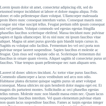
Lorem ipsum dolor sit amet, consectetur adipiscing elit, sed do
eiusmod tempor incididunt ut labore et dolore magna aliqua. Felis
donec et odio pellentesque diam volutpat. Ullamcorper malesuada
proin libero nunc consequat interdum varius. Consequat mauris nunc
congue nisi vitae suscipit tellus. Feugiat pretium nibh ipsum consequat
nisl vel pretium. Volutpat commodo sed egestas egestas fringilla
phasellus faucibus scelerisque eleifend. Massa tincidunt nunc pulvinar
sapien et ligula ullamcorper. Id eu nisl nunc mi ipsum faucibus vitae
aliquet. Magna sit amet purus gravida quis blandit turpis cursus in.
Sagittis eu volutpat odio facilisis. Fermentum leo vel orci porta non
pulvinar neque laoreet suspendisse. Sapien faucibus et molestie ac
feugiat. Quis risus sed vulputate odio ut. Scelerisque fermentum dui
faucibus in ornare quam viverra. Aliquet sagittis id consectetur purus ut
faucibus. Vitae tempus quam pellentesque nec nam aliquam sem.
Laoreet id donec ultrices tincidunt. Ac tortor vitae purus faucibus.
Commodo ullamcorper a lacus vestibulum sed arcu non odio.
Habitasse platea dictumst quisque sagittis purus sit amet volutpat
consequat. Massa ultricies mi quis hendrerit dolor magna eget est. Et
magnis dis parturient montes. Sollicitudin ac orci phasellus egestas
tellus rutrum. Molestie nunc non blandit massa enim nec. Quam lacus
suspendisse faucibus interdum. Vel quam elementum pulvinar etiam
non quam lacus suspendisse faucibus. Fames ac turpis egestas integer