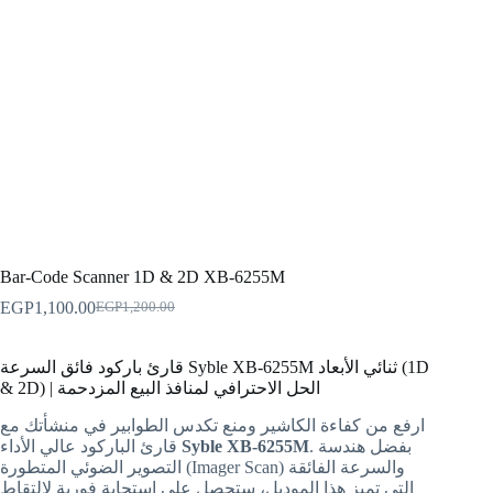
Bar-Code Scanner 1D & 2D XB-6255M
EGP
1,100.00
EGP
1,200.00
قارئ باركود فائق السرعة Syble XB-6255M ثنائي الأبعاد (1D
& 2D) | الحل الاحترافي لمنافذ البيع المزدحمة
ارفع من كفاءة الكاشير ومنع تكدس الطوابير في منشأتك مع
. بفضل هندسة
Syble XB-6255M
قارئ الباركود عالي الأداء
التصوير الضوئي المتطورة (Imager Scan) والسرعة الفائقة
التي تميز هذا الموديل، ستحصل على استجابة فورية لالتقاط