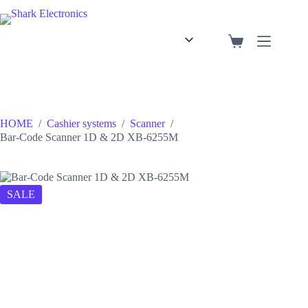
English
Arabic
HOME
/
Cashier systems
/
Scanner
/
Bar-Code Scanner 1D & 2D XB-6255M
SALE