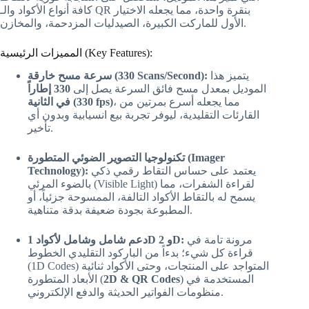
كافة أنواع الأكواد والـ QR بنقرة واحدة، مما يجعله الاختيار
الأول للماركت الكبيرة، الصيدليات المزدحمة، والمخازن.
المميزات الرئيسية (Key Features):
يتميز هذا
سرعة مسح خارقة (330 Scans/Second):
الموديل بمعدل مسح فائق السرعة يصل إلى
330 إطاراً
، مما يجعله أسرع بمرتين من
في الثانية (330 fps)
القارئات التقليدية، ليوفر تجربة بيع انسيابية وبدون أي
تأخير.
تكنولوجيا التصوير الضوئي المتطورة (Imager
يعتمد على حساس التقاط رقمي ذكي
Technology):
بالضوء المرئي (Visible Light) لقراءة الشفرات، مما
يسمح له بالتقاط الأكواد التالفة، الممسوحة جزئياً، أو
المطبوعة بجودة ضعيفة بدقة متناهية.
مرونة تامة في
دعم شامل وشامل لأكواد 1D و 2D:
قراءة كل شيء؛ بدءاً من الباركود التقليدي الخطوط
(1D Codes) المتواجد على المنتجات، وحتى الأكواد ثنائية
) المستخدمة في
2D & QR Codes
الأبعاد المتطورة (
منظومات الفواتير الحديثة والدفع الإلكتروني.