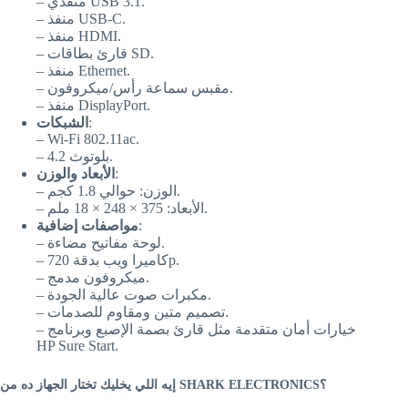
– منفذي USB 3.1.
– منفذ USB-C.
– منفذ HDMI.
– قارئ بطاقات SD.
– منفذ Ethernet.
– مقبس سماعة رأس/ميكروفون.
– منفذ DisplayPort.
الشبكات
:
– Wi-Fi 802.11ac.
– بلوتوث 4.2.
الأبعاد والوزن
:
– الوزن: حوالي 1.8 كجم.
– الأبعاد: 375 × 248 × 18 ملم.
مواصفات إضافية
:
– لوحة مفاتيح مضاءة.
– كاميرا ويب بدقة 720p.
– ميكروفون مدمج.
– مكبرات صوت عالية الجودة.
– تصميم متين ومقاوم للصدمات.
– خيارات أمان متقدمة مثل قارئ بصمة الإصبع وبرنامج
HP Sure Start.
إيه اللي يخليك تختار الجهاز ده من SHARK ELECTRONICS؟