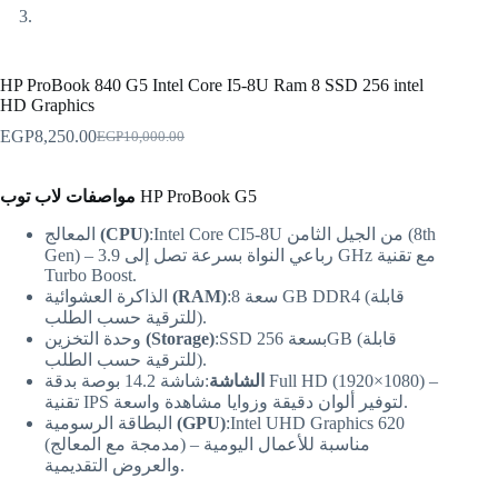
HP ProBook 840 G5 Intel Core I5-8U Ram 8 SSD 256 intel
HD Graphics
EGP
8,250.00
EGP
10,000.00
مواصفات لاب توب
HP ProBook G5
المعالج
(CPU)
:Intel Core CI5-8U من الجيل الثامن (8th
Gen) – رباعي النواة بسرعة تصل إلى 3.9 GHz مع تقنية
Turbo Boost.
الذاكرة العشوائية
(RAM)
:سعة 8 GB DDR4 (قابلة
للترقية حسب الطلب).
وحدة التخزين
(Storage)
:SSD بسعة 256GB (قابلة
للترقية حسب الطلب).
الشاشة
:شاشة 14.2 بوصة بدقة Full HD (1920×1080) –
تقنية IPS لتوفير ألوان دقيقة وزوايا مشاهدة واسعة.
البطاقة الرسومية
(GPU)
:Intel UHD Graphics 620
(مدمجة مع المعالج) – مناسبة للأعمال اليومية
والعروض التقديمية.